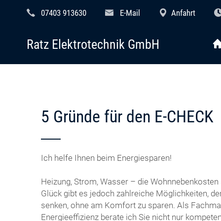
07403 913630
E-Mail
Anfahrt
Ratz Elektrotechnik GmbH
5 Gründe für den E-CHECK
Ich helfe Ihnen beim Energiesparen!
Heizung, Strom, Wasser – die Wohnnebenkosten 
Glück gibt es jedoch zahlreiche Möglichkeiten, d
senken, ohne am Komfort zu sparen. Als Fachm
Energieeffizienz berate ich Sie nicht nur kompet