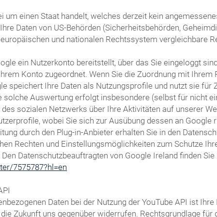
i um einen Staat handelt, welches derzeit kein angemessenes 
s Ihre Daten von US-Behörden (Sicherheitsbehörden, Geheim
 europäischen und nationalen Rechtssystem vergleichbare R
gle ein Nutzerkonto bereitstellt, über das Sie eingeloggt sin
t Ihrem Konto zugeordnet. Wenn Sie die Zuordnung mit Ihrem 
le speichert Ihre Daten als Nutzungsprofile und nutzt sie f
 solche Auswertung erfolgt insbesondere (selbst für nicht e
s sozialen Netzwerks über Ihre Aktivitäten auf unserer Webs
utzerprofile, wobei Sie sich zur Ausübung dessen an Google
ung durch den Plug-in-Anbieter erhalten Sie in den Datenschu
chen Rechten und Einstellungsmöglichkeiten zum Schutze Ihre
. Den Datenschutzbeauftragten von Google Ireland finden Sie 
oter/7575787?hl=en
API
nbezogenen Daten bei der Nutzung der YouTube API ist Ihre Ei
ür die Zukunft uns gegenüber widerrufen. Rechtsgrundlage fü