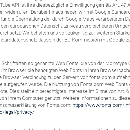
Tube API ist Ihre diesbezügliche Einwilligung gemäß Art. 49 Ab
er widerrufen. Darüber hinaus haben wir mit Google Standardd
für die Übermittlung der durch Google Maps verarbeiteten Dat
m den europäischen Datenschutzniveau vergleichbaren Umga
setzt. Wir behalten uns vor, zukünftig zur weiteren Stärkun
andarddatenschutzklauseln der EU-Kommission mit Google zu 
von Schriftarten so genannte Web Fonts, die von der Monotype
dt Ihr Browser die benötigten Web Fonts in ihren Browsercach
 Browser Verbindung zu den Servern von fonts.com aufnehm
te aufgerufen wurde. Die Nutzung von Fonts.com Web Fonts er
e. Dies stellt ein berechtigtes Interesse im Sinne von Art. 6
ft von Ihrem Computer genutzt. Weitere Informationen zu dies
enschutzerklärung von Fonts.com:
https://www.fonts.com/inf
o/legal/privacy/