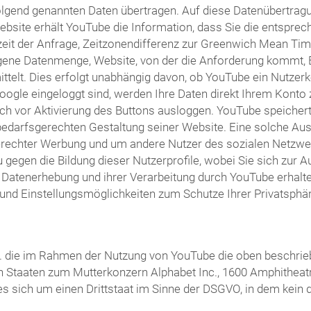
olgend genannten Daten übertragen. Auf diese Datenübertragu
bsite erhält YouTube die Information, dass Sie die entsprec
it der Anfrage, Zeitzonendifferenz zur Greenwich Mean Time
agene Datenmenge, Website, von der die Anforderung kommt, 
lt. Dies erfolgt unabhängig davon, ob YouTube ein Nutzerkont
Google eingeloggt sind, werden Ihre Daten direkt Ihrem Kont
ch vor Aktivierung des Buttons ausloggen. YouTube speichert I
arfsgerechten Gestaltung seiner Website. Eine solche Auswe
erechter Werbung und um andere Nutzer des sozialen Netzwerk
u gegen die Bildung dieser Nutzerprofile, wobei Sie sich zu
atenerhebung und ihrer Verarbeitung durch YouTube erhalten 
und Einstellungsmöglichkeiten zum Schutze Ihrer Privatsphär
 Ltd. die im Rahmen der Nutzung von YouTube die oben besch
ten Staaten zum Mutterkonzern Alphabet Inc., 1600 Amphitheat
 es sich um einen Drittstaat im Sinne der DSGVO, in dem kei