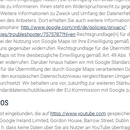
te zu informieren. Ihnen steht ein Widerspruchsrecht zu gegen
Weitere Informationen zu Zweck und Umfang der Datenerhebun
gen des Anbieters. Dort erhalten Sie auch weitere Informatio
vatsphäre:
http://www.google.com/intl/de/policies/privacy/
"
icies/troubleshooter/7575787?hl=en
Rechtsgrundlage(n) für 
 der Nutzung von Google Maps ist Ihre Einwilligung gemäß Ar
ft uns gegenüber widerrufen. Rechtsgrundlage für die Übermi
ps ist Ihre diesbezügliche Einwilligung gemäß Art. 49 Abs. 1 
er widerrufen. Darüber hinaus haben wir mit Google Standardd
für die Übermittlung der durch Google Maps verarbeiteten Dat
m den europäischen Datenschutzniveau vergleichbaren Umga
setzt. Wir behalten uns vor, zukünftig zur weiteren Stärkun
andarddatenschutzklauseln der EU-Kommission mit Google zu 
EOS
ot eingebunden, die auf
https://www.youtube.com
gespeicher
Google Ireland Limited, Gordon House, Barrow Street, Dublin 4,
h. dass keine Daten über Sie als Nutzer an YouTube übertrage