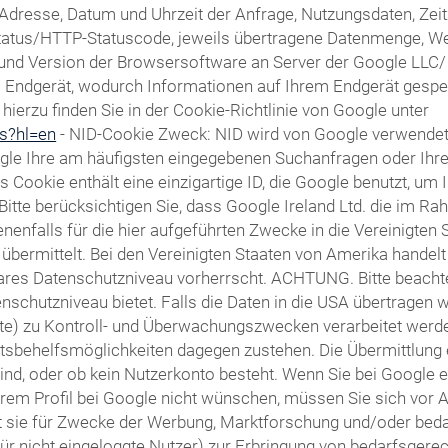
Adresse, Datum und Uhrzeit der Anfrage, Nutzungsdaten, Ze
fsstatus/HTTP-Statuscode, jeweils übertragene Datenmenge, W
d Version der Browsersoftware an Server der Google LLC/ Alp
em Endgerät, wodurch Informationen auf Ihrem Endgerät gesp
ierzu finden Sie in der Cookie-Richtlinie von Google unter
es?hl=en
- NID-Cookie Zweck: NID wird von Google verwende
gle Ihre am häufigsten eingegebenen Suchanfragen oder Ihr
ookie enthält eine einzigartige ID, die Google benutzt, um 
 Bitte berücksichtigen Sie, dass Google Ireland Ltd. die im
falls für die hier aufgeführten Zwecke in die Vereinigten 
bermittelt. Bei den Vereinigten Staaten von Amerika handelt
res Datenschutzniveau vorherrscht. ACHTUNG. Bitte beachten
schutzniveau bietet. Falls die Daten in die USA übertragen w
te) zu Kontroll- und Überwachungszwecken verarbeitet werd
sbehelfsmöglichkeiten dagegen zustehen. Die Übermittlung 
 sind, oder ob kein Nutzerkonto besteht. Wenn Sie bei Google 
rem Profil bei Google nicht wünschen, müssen Sie sich vor 
tzt sie für Zwecke der Werbung, Marktforschung und/oder bed
für nicht eingeloggte Nutzer) zur Erbringung von bedarfsger