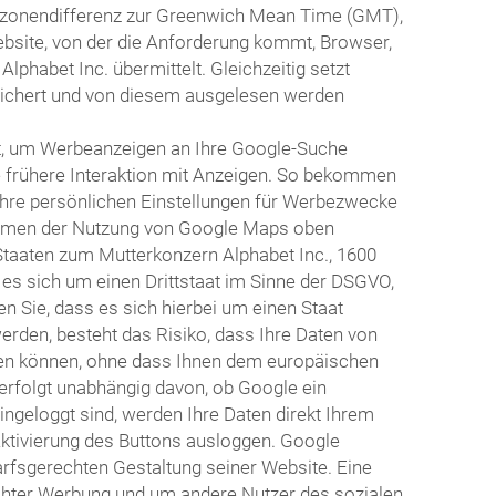
itzonendifferenz zur Greenwich Mean Time (GMT),
ebsite, von der die Anforderung kommt, Browser,
habet Inc. übermittelt. Gleichzeitig setzt
eichert und von diesem ausgelesen werden
t, um Werbeanzeigen an Ihre Google-Suche
e frühere Interaktion mit Anzeigen. So bekommen
Ihre persönlichen Einstellungen für Werbezwecke
 Rahmen der Nutzung von Google Maps oben
Staaten zum Mutterkonzern Alphabet Inc., 1600
 es sich um einen Drittstaat im Sinne der DSGVO,
 Sie, dass es sich hierbei um einen Staat
erden, besteht das Risiko, dass Ihre Daten von
en können, ohne dass Ihnen dem europäischen
erfolgt unabhängig davon, ob Google ein
eingeloggt sind, werden Ihre Daten direkt Ihrem
Aktivierung des Buttons ausloggen. Google
arfsgerechten Gestaltung seiner Website. Eine
echter Werbung und um andere Nutzer des sozialen