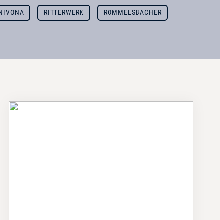
NIVONA
RITTERWERK
ROMMELSBACHER