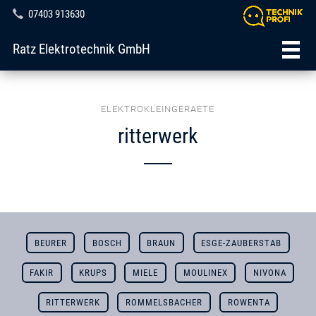
07403 913630
Ratz Elektrotechnik GmbH
ELEKTROKLEINGERAETE
ritterwerk
BEURER
BOSCH
BRAUN
ESGE-ZAUBERSTAB
FAKIR
KRUPS
MIELE
MOULINEX
NIVONA
RITTERWERK
ROMMELSBACHER
ROWENTA