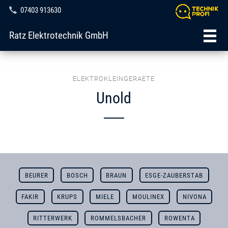
07403 913630
Ratz Elektrotechnik GmbH
ELEKTROKLEINGERAETE
Unold
BEURER
BOSCH
BRAUN
ESGE-ZAUBERSTAB
FAKIR
KRUPS
MIELE
MOULINEX
NIVONA
RITTERWERK
ROMMELSBACHER
ROWENTA